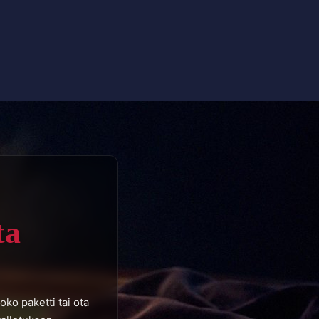
ta
ko paketti tai ota