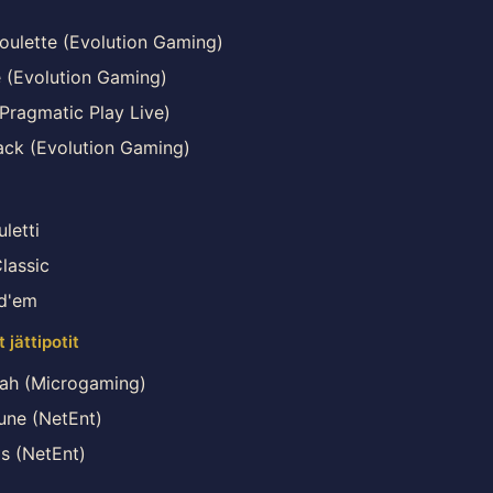
oulette (Evolution Gaming)
 (Evolution Gaming)
Pragmatic Play Live)
jack (Evolution Gaming)
letti
lassic
d'em
 jättipotit
ah (Microgaming)
une (NetEnt)
s (NetEnt)