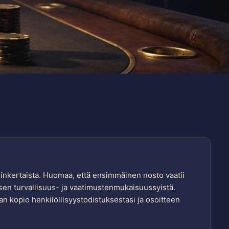
inkertaista. Huomaa, että ensimmäinen nosto vaatii
sen turvallisuus- ja vaatimustenmukaisuussyistä.
n kopio henkilöllisyystodistuksestasi ja osoitteen