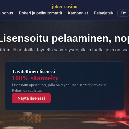
joker casino
o-bonus
Pokeri ja peliautomattit
Kampanjat
Pelaajatuki
FI
▾
Lisensoitu pelaaminen, no
tömillä nostoilla, täydellä sääntelysuojalla ja tuella, joka on saat
Täydellinen lisenssi
100% säännelty
Lisensoitu operaattori, jolla on täydellinen sääntelytarkastus.
Rahasi on suojattu.
Näytä lisenssi