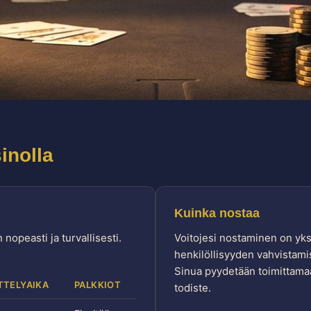
inolla
Kuinka nostaa
nopeasti ja turvallisesti.
Voitojesi nostaminen on yks
henkilöllisyyden vahvistami
Sinua pyydetään toimittamaa
TTELYAIKA
PALKKIOT
todiste.