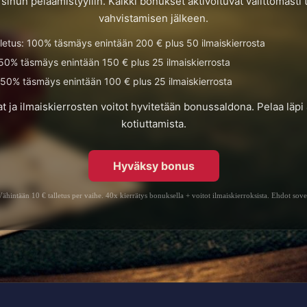
 sinun pelaamistyyliin. Kaikki bonukset aktivoituvat välittömästi 
vahvistamisen jälkeen.
letus: 100% täsmäys enintään 200 € plus 50 ilmaiskierrosta
: 50% täsmäys enintään 150 € plus 25 ilmaiskierrosta
: 50% täsmäys enintään 100 € plus 25 ilmaiskierrosta
t ja ilmaiskierrosten voitot hyvitetään bonussaldona. Pelaa läp
kotiuttamista.
Hyväksy bonus
ähintään 10 € talletus per vaihe. 40x kierrätys bonuksella + voitot ilmaiskierroksista. Ehdot sove