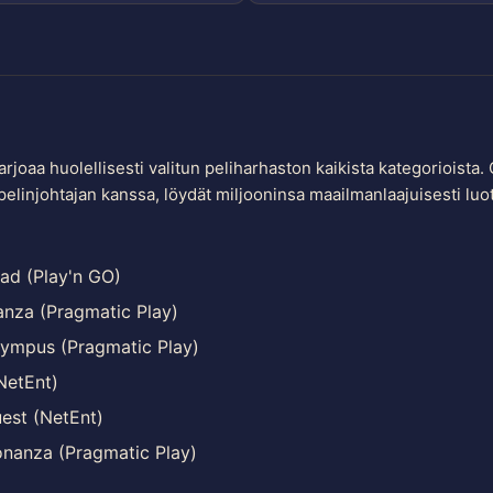
rjoaa huolellisesti valitun peliharhaston kaikista kategorioista. 
pelinjohtajan kanssa, löydät miljooninsa maailmanlaajuisesti luo
ad (Play'n GO)
nza (Pragmatic Play)
lympus (Pragmatic Play)
NetEnt)
est (NetEnt)
onanza (Pragmatic Play)