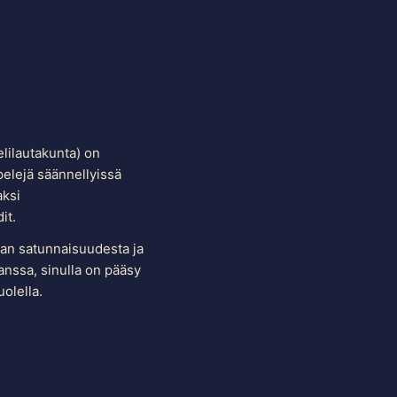
lilautakunta) on
elejä säännellyissä
aksi
it.
idaan satunnaisuudesta ja
kanssa, sinulla on pääsy
olella.