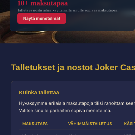
10+ maksutapaa
Talleta ja nosta rahaa käyttämällä sinulle sopivaa maksutapaa.
Näytä menetelmät
Talletukset ja nostot Joker Cas
Kuinka tallettaa
Hyväksymme erilaisia maksutapoja tilisi rahoittamiseen 
Valitse sinulle parhaiten sopiva menetelmä.
MAKSUTAPA
VÄHIMMÄISTAILETUS
KÄSI