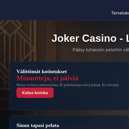
Tervetul
Joker Casino - 
Pääsy tuhansiin peleihin välit
Välittömät kotiutukset
Minuutteja, ei päiviä
Nosta voittosi minuuteissa. Ei piilotettuja viivytyksiä. Ei viiveitä.
Katso kuinka
Sinun tapasi pelata