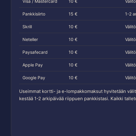
Visa / Mastercard
10 €
Välit
Pankkisiirto
15 €
1-2 a
Skrill
10 €
Välit
Neteller
10 €
Välit
Paysafecard
10 €
Välit
Apple Pay
10 €
Välit
Google Pay
10 €
Välit
Useimmat kortti- ja e-lompakkomaksut hyvitetään välitt
kestää 1-2 arkipäivää riippuen pankkistasi. Kaikki talle