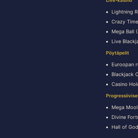
Live-kasino
Lightning R
Crazy Time
Mega Ball (
Live Black
Pöytäpelit
Euroopan ru
Blackjack C
Casino Hol
Progressiiviset
Mega Mool
Divine Fort
Hall of God