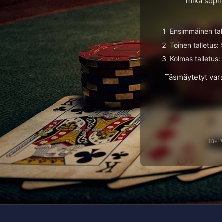
mikä sopii
Ensimmäinen tal
Toinen talletus
Kolmas talletus
Täsmäytetyt vara
18+. V